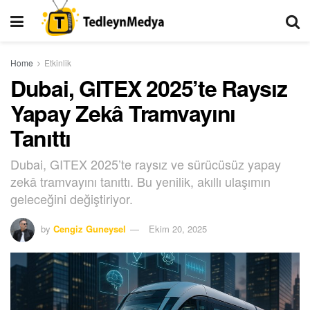
Home
Etkinlik
Dubai, GITEX 2025’te Raysız
Yapay Zekâ Tramvayını
Tanıttı
Dubai, GITEX 2025’te raysız ve sürücüsüz yapay
zekâ tramvayını tanıttı. Bu yenilik, akıllı ulaşımın
geleceğini değiştiriyor.
by
Cengiz Guneysel
Ekim 20, 2025