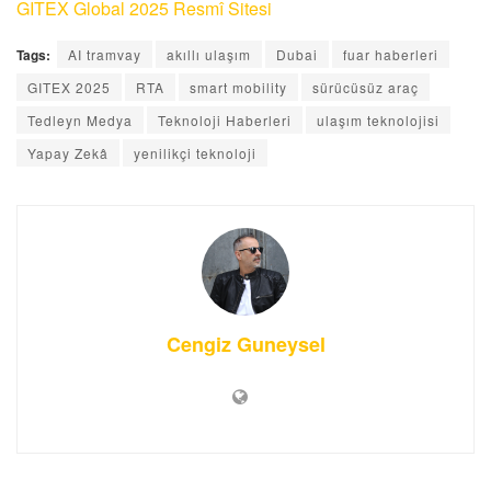
GITEX Global 2025 Resmî Sitesi
Tags:
AI tramvay
akıllı ulaşım
Dubai
fuar haberleri
GITEX 2025
RTA
smart mobility
sürücüsüz araç
Tedleyn Medya
Teknoloji Haberleri
ulaşım teknolojisi
Yapay Zekâ
yenilikçi teknoloji
Cengiz Guneysel