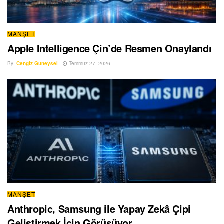
MANŞET
Apple Intelligence Çin’de Resmen Onaylandı
By
Cengiz Guneysel
Temmuz 27, 2026
MANŞET
Anthropic, Samsung ile Yapay Zekâ Çipi
Geliştirmek İçin Görüşüyor