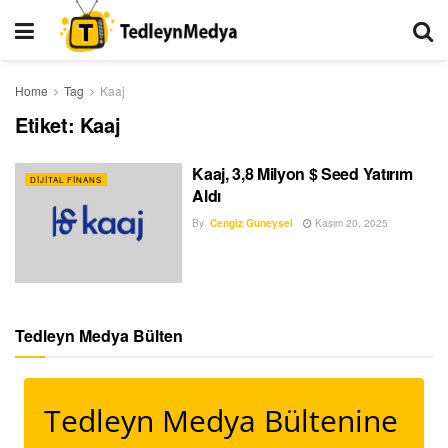
Home
Tag
Kaaj
Etiket:
Kaaj
Kaaj, 3,8 Milyon $ Seed Yatırım
DIJITAL FINANS
Aldı
By
Cengiz Guneysel
Kasım 20, 2025
Tedleyn Medya Bülten
Tedleyn Medya Bültenine