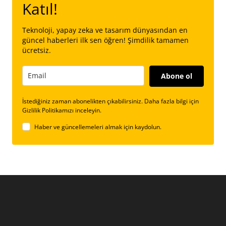
Katıl!
Teknoloji, yapay zeka ve tasarım dünyasından en
güncel haberleri ilk sen öğren! Şimdilik tamamen
ücretsiz.
Abone ol
İstediğiniz zaman abonelikten çıkabilirsiniz. Daha fazla bilgi için
Gizlilik Politikamızı inceleyin.
Haber ve güncellemeleri almak için kaydolun.