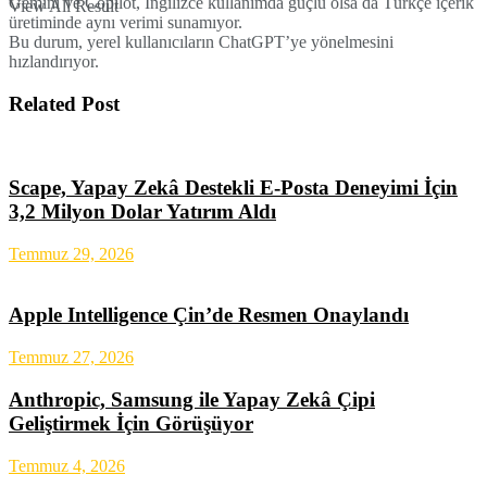
Gemini ve Copilot, İngilizce kullanımda güçlü olsa da Türkçe içerik
View All Result
üretiminde aynı verimi sunamıyor.
Bu durum, yerel kullanıcıların ChatGPT’ye yönelmesini
hızlandırıyor.
Related Post
Scape, Yapay Zekâ Destekli E-Posta Deneyimi İçin
3,2 Milyon Dolar Yatırım Aldı
Temmuz 29, 2026
Apple Intelligence Çin’de Resmen Onaylandı
Temmuz 27, 2026
Anthropic, Samsung ile Yapay Zekâ Çipi
Geliştirmek İçin Görüşüyor
Temmuz 4, 2026