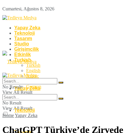
Cumartesi, Ağustos 8, 2026
Yapay Zeka
Teknoloji
Tasarım
Studio
Girişimcilik
Etkinlik
Turkish
Turkish
English
Arabic
French
German
No Result
Yapay Zeka
View All Result
No Result
View All Result
Teknoloji
Home
Yapay Zeka
ChatGPT Türkiye’de Zirvede
Tasarım