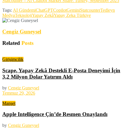
Statcounter – AI Chatbot Market Share: Turkey, September 2025
Tags:
AI Gündemi
ChatGPT
Copilot
Gemini
Statcounter
Tedleyn
Medya
Teknoloji
Yapay Zekâ
Yapay Zeka Türkiye
Cengiz Guneysel
Related
Posts
Girişimcilik
Scape, Yapay Zekâ Destekli E-Posta Deneyimi İçin
3,2 Milyon Dolar Yatırım Aldı
by
Cengiz Guneysel
Temmuz 29, 2026
Manşet
Apple Intelligence Çin’de Resmen Onaylandı
by
Cengiz Guneysel