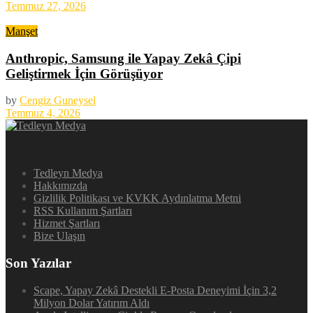
Temmuz 27, 2026
Manşet
Anthropic, Samsung ile Yapay Zekâ Çipi
Geliştirmek İçin Görüşüyor
by
Cengiz Guneysel
Temmuz 4, 2026
Tedleyn Medya
Hakkımızda
Gizlilik Politikası ve KVKK Aydınlatma Metni
RSS Kullanım Şartları
Hizmet Şartları
Bize Ulaşın
Son Yazılar
Scape, Yapay Zekâ Destekli E-Posta Deneyimi İçin 3,2
Milyon Dolar Yatırım Aldı