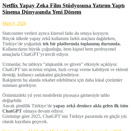
Netflix Yapay Zeka Film Stüdyosuna Yatırım Yaptı
Sinema Dünyasında Yeni Dönem
Mart 9, 2026
Statcounter verileri ayrıca küresel farkı da ortaya koyuyor.
Birçok ülkede yapay zekâ kullanımı farklı araçlara dağılırken,
Türkiye’de yoğunluk
tek bir platformda toplanmış durumda.
Kullanıcıların büyük çoğunluğu, hem kişisel hem profesyonel
amaçlarla ChatGPT’yi tercih ediyor.
Uzmanlar, bu tabloyu “alışkanlık ve güven” etkisiyle açıklıyor.
ChatGPT’nin ücretsiz erişimi, hızlı cevap verme kabiliyeti ve eklenti
desteği, kullanıcı sadakatini güçlendiriyor.
Rakiplerin bu alanda rekabet edebilmesi için daha lokal çözümler
sunması gerekiyor.
Önümüzdeki yıl yeni modellerin piyasaya girmesiyle tablo
değişebilir.
Ancak şimdilik Türkiye’de
yapay zekâ denince akla gelen ilk isim
ChatGPT
olmaya devam ediyor.
Görünüşe göre 2025, ChatGPT’nin Türkiye pazarında en güçlü yılı
olarak kayıtlara geçecek.