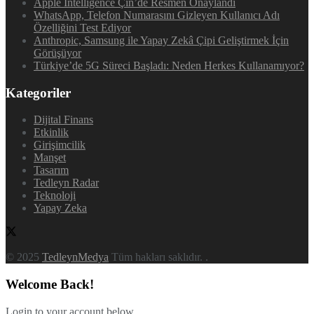
Apple Intelligence Çin’de Resmen Onaylandı
WhatsApp, Telefon Numarasını Gizleyen Kullanıcı Adı
Özelliğini Test Ediyor
Anthropic, Samsung ile Yapay Zekâ Çipi Geliştirmek İçin
Görüşüyor
Türkiye’de 5G Süreci Başladı: Neden Herkes Kullanamıyor?
Kategoriler
Dijital Finans
Etkinlik
Girişimcilik
Manşet
Tasarım
Tedleyn Radar
Teknoloji
Yapay Zeka
© 2025
TedleynMedya
Tüm hakları saklıdır.
.
Welcome Back!
Login to your account below