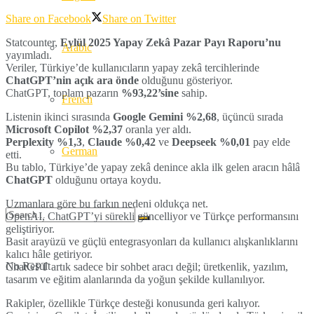
Share on Facebook
Share on Twitter
Statcounter,
Eylül 2025 Yapay Zekâ Pazar Payı Raporu’nu
Arabic
yayımladı.
Veriler, Türkiye’de kullanıcıların yapay zekâ tercihlerinde
ChatGPT’nin açık ara önde
olduğunu gösteriyor.
ChatGPT, toplam pazarın
%93,22’sine
sahip.
French
Listenin ikinci sırasında
Google Gemini %2,68
, üçüncü sırada
Microsoft Copilot %2,37
oranla yer aldı.
Perplexity %1,3
,
Claude %0,42
ve
Deepseek %0,01
pay elde
German
etti.
Bu tablo, Türkiye’de yapay zekâ denince akla ilk gelen aracın hâlâ
ChatGPT
olduğunu ortaya koydu.
Uzmanlara göre bu farkın nedeni oldukça net.
OpenAI, ChatGPT’yi sürekli güncelliyor ve Türkçe performansını
geliştiriyor.
Basit arayüzü ve güçlü entegrasyonları da kullanıcı alışkanlıklarını
kalıcı hâle getiriyor.
No Result
ChatGPT artık sadece bir sohbet aracı değil; üretkenlik, yazılım,
tasarım ve eğitim alanlarında da yoğun şekilde kullanılıyor.
Rakipler, özellikle Türkçe desteği konusunda geri kalıyor.