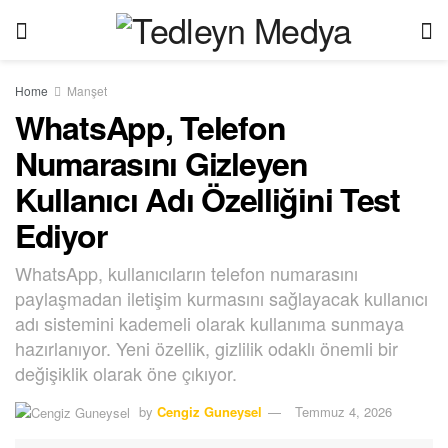
Home
Manşet
WhatsApp, Telefon
Numarasını Gizleyen
Kullanıcı Adı Özelliğini Test
Ediyor
WhatsApp, kullanıcıların telefon numarasını
paylaşmadan iletişim kurmasını sağlayacak kullanıcı
adı sistemini kademeli olarak kullanıma sunmaya
hazırlanıyor. Yeni özellik, gizlilik odaklı önemli bir
değişiklik olarak öne çıkıyor.
by
Cengiz Guneysel
Temmuz 4, 2026