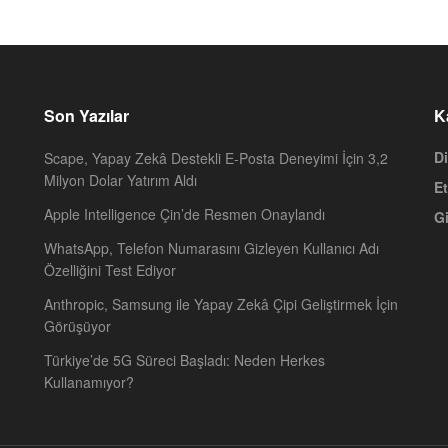
Son Yazılar
K
Di
Scape, Yapay Zekâ Destekli E-Posta Deneyimi İçin 3,2
Milyon Dolar Yatırım Aldı
Et
Apple Intelligence Çin’de Resmen Onaylandı
Gi
WhatsApp, Telefon Numarasını Gizleyen Kullanıcı Adı
Özelliğini Test Ediyor
Anthropic, Samsung ile Yapay Zekâ Çipi Geliştirmek İçin
Görüşüyor
Türkiye’de 5G Süreci Başladı: Neden Herkes
Kullanamıyor?