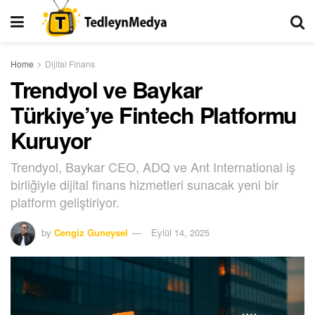
Home
Dijital Finans
Trendyol ve Baykar
Türkiye’ye Fintech Platformu
Kuruyor
Trendyol, Baykar CEO, ADQ ve Ant International iş
birliğiyle dijital finans hizmetleri sunacak yeni bir
platform geliştiriyor.
by
Cengiz Guneysel
Eylül 14, 2025