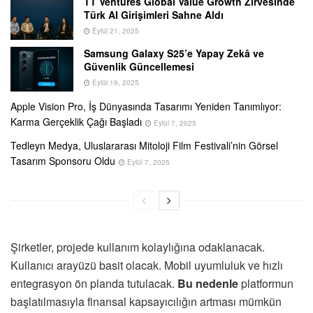
TT Ventures Global Value Growth Zirvesinde
Türk AI Girişimleri Sahne Aldı
Eylül 21, 2025
Samsung Galaxy S25’e Yapay Zekâ ve
Güvenlik Güncellemesi
Eylül 19, 2025
Apple Vision Pro, İş Dünyasında Tasarımı Yeniden Tanımlıyor:
Karma Gerçeklik Çağı Başladı
Eylül 7, 2025
Tedleyn Medya, Uluslararası Mitoloji Film Festivali’nin Görsel
Tasarım Sponsoru Oldu
Eylül 7, 2025
Şirketler, projede kullanım kolaylığına odaklanacak.
Kullanıcı arayüzü basit olacak. Mobil uyumluluk ve hızlı
entegrasyon ön planda tutulacak.
Bu nedenle
platformun
başlatılmasıyla finansal kapsayıcılığın artması mümkün