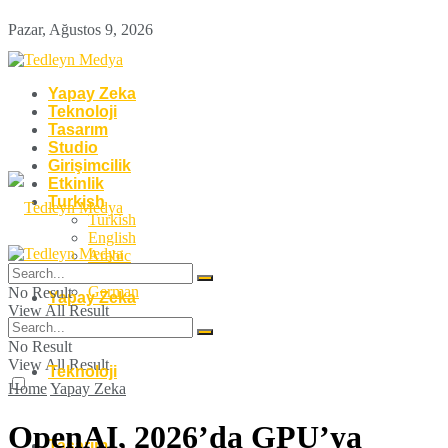
Pazar, Ağustos 9, 2026
Yapay Zeka
Teknoloji
Tasarım
Studio
Girişimcilik
Etkinlik
Turkish
Turkish
English
Arabic
French
German
No Result
Yapay Zeka
View All Result
No Result
View All Result
Teknoloji
Home
Yapay Zeka
OpenAI, 2026’da GPU’ya
Tasarım