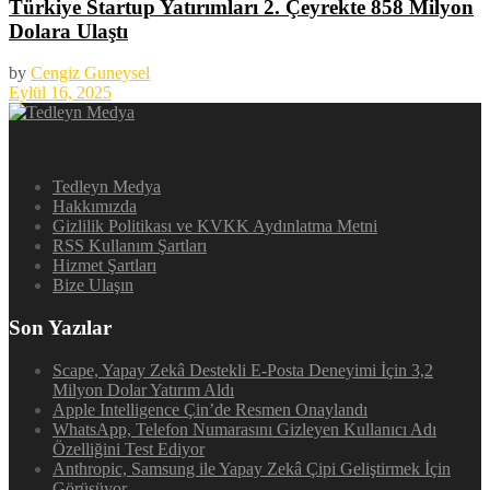
Türkiye Startup Yatırımları 2. Çeyrekte 858 Milyon
Dolara Ulaştı
by
Cengiz Guneysel
Eylül 16, 2025
Tedleyn Medya
Hakkımızda
Gizlilik Politikası ve KVKK Aydınlatma Metni
RSS Kullanım Şartları
Hizmet Şartları
Bize Ulaşın
Son Yazılar
Scape, Yapay Zekâ Destekli E-Posta Deneyimi İçin 3,2
Milyon Dolar Yatırım Aldı
Apple Intelligence Çin’de Resmen Onaylandı
WhatsApp, Telefon Numarasını Gizleyen Kullanıcı Adı
Özelliğini Test Ediyor
Anthropic, Samsung ile Yapay Zekâ Çipi Geliştirmek İçin
Görüşüyor