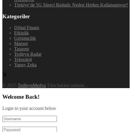
Türkiye’de 5G Süreci Başladı: Neden Herkes Kullanamıyor?
Kategoriler
Dijital Finans
Etkinlik
Girişimcilik
Manşet
Tasarım
Tedleyn Radar
Teknoloji
Yapay Zeka
© 2025
TedleynMedya
Tüm hakları saklıdır.
.
Welcome Back!
Login to your account below