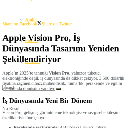
Arabic
Share on Facebook
Share on Twitter
Apple Vision Pro, İş
French
Dünyasında Tasarımı Yeniden
Şekillendiriyor
German
Apple’ın 2025’te tanıttığı
Vision Pro
, yalnızca tüketici
elektroniğinde değil, iş dünyasında da dikkat çekiyor. 3.500 dolarlık
fiyatına rağmen cihaz; mühendislik, mimarlık, perakende ve eğitim
alanlarında dönüşüm yaratıyor.
İş Dünyasında Yeni Bir Dönem
No Result
Vision Pro, gelişmiş görüntüleme teknolojisi ve sezgisel etkileşim
özellikleriyle öne çıkıyor.
Perakende sektöründe:
ABD’deki Lowe’s, cihazı