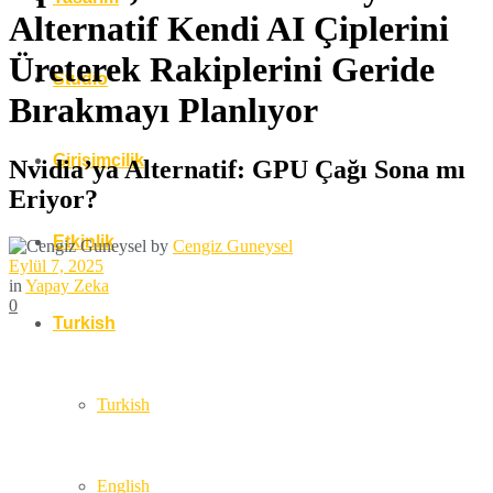
Alternatif Kendi AI Çiplerini
Üreterek Rakiplerini Geride
Studio
Bırakmayı Planlıyor
Girişimcilik
Nvidia’ya Alternatif: GPU Çağı Sona mı
Eriyor?
Etkinlik
by
Cengiz Guneysel
Eylül 7, 2025
in
Yapay Zeka
0
Turkish
Turkish
English