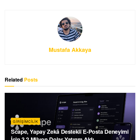
Mustafa Akkaya
Related
Posts
GIRIŞIMCILIK
Scape, Yapay Zekâ Destekli E-Posta Deneyimi
İçin 3,2 Milyon Dolar Yatırım Aldı