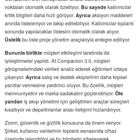
noktaları otomatik olarak özetliyor.
Bu sayede
katılımcılar
kritik bilgileri daha hızlı görüyor.
Ayrıca
aksiyon maddeleri
anında listeleniyor ve takip edilebiliyor. Katılımcılar toplantı
sonunda yapılacaklar listesini otomatik olarak alıyor.
Üstelik
bu liste proje yönetim araçlarıyla entegre ediliyor.
Bununla birlikte
müşteri etkileşimi tarafında da
iyileştirmeler yapıldı. AI Companion 3.0, müşteri
görüşmelerindeki verileri analiz ederek eğilimleri ortaya
çıkarıyor.
Ayrıca
satış ve destek ekiplerinin daha kişisel
yanıtlar vermesine yardımcı oluyor. Bu özellik, müşteri
memnuniyetini ve marka sadakatini güçlendiriyor.
Öte
yandan
iş akışı yönetimi için geliştirilen araçlar süreçleri
kısaltıyor ve departmanlar arası iletişimi hızlandırıyor.
Zoom, güvenlik ve gizlilik konusuna da önem veriyor.
Şirket, kullanıcı verilerinin toplantı esnasında cihaz
üzerinde işlendiğini ve bu bilgilerin şifrelenerek