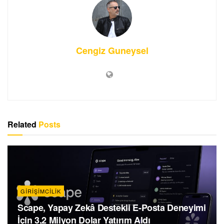
Cengiz Guneysel
Related
Posts
GIRIŞIMCILIK
Scape, Yapay Zekâ Destekli E-Posta Deneyimi
İçin 3,2 Milyon Dolar Yatırım Aldı