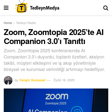
Home
Tedleyn Radar
Zoom, Zoomtopia 2025’te AI
Companion 3.0’ı Tanıttı
Zoom, Zoomtopia 2025 konferansında AI
Companion 3.0’ı duyurdu; toplantı özetleri, aksiyon
takibi, müşteri etkileşimi ve iş akışı yönetimiyle
bireysel ve kurumsal verimliliği artırmayı hedefliyor.
by
Cengiz Guneysel
Eylül 19, 2025