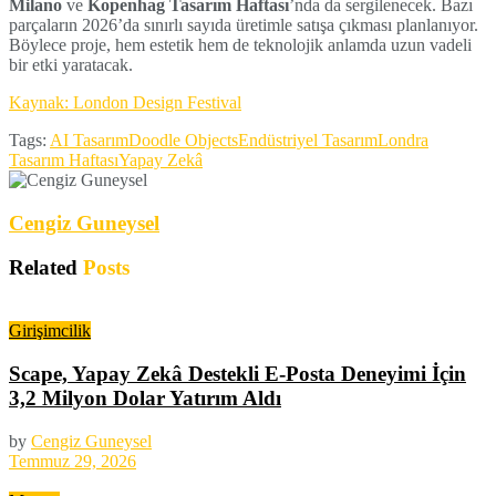
Milano
ve
Kopenhag Tasarım Haftası
’nda da sergilenecek. Bazı
parçaların 2026’da sınırlı sayıda üretimle satışa çıkması planlanıyor.
Böylece proje, hem estetik hem de teknolojik anlamda uzun vadeli
bir etki yaratacak.
Kaynak: London Design Festival
Tags:
AI Tasarım
Doodle Objects
Endüstriyel Tasarım
Londra
Tasarım Haftası
Yapay Zekâ
Cengiz Guneysel
Related
Posts
Girişimcilik
Scape, Yapay Zekâ Destekli E-Posta Deneyimi İçin
3,2 Milyon Dolar Yatırım Aldı
by
Cengiz Guneysel
Temmuz 29, 2026