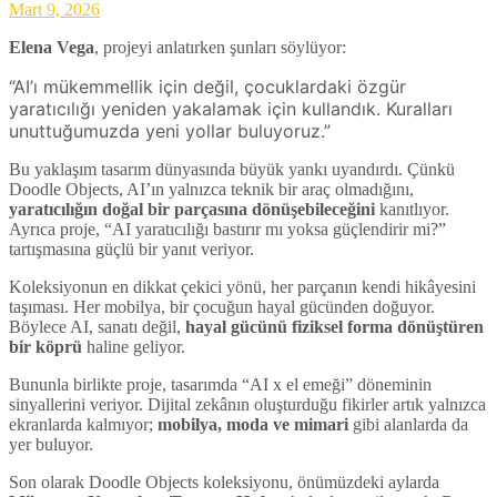
Mart 9, 2026
Elena Vega
, projeyi anlatırken şunları söylüyor:
“AI’ı mükemmellik için değil, çocuklardaki özgür
yaratıcılığı yeniden yakalamak için kullandık. Kuralları
unuttuğumuzda yeni yollar buluyoruz.”
Bu yaklaşım tasarım dünyasında büyük yankı uyandırdı. Çünkü
Doodle Objects, AI’ın yalnızca teknik bir araç olmadığını,
yaratıcılığın doğal bir parçasına dönüşebileceğini
kanıtlıyor.
Ayrıca proje, “AI yaratıcılığı bastırır mı yoksa güçlendirir mi?”
tartışmasına güçlü bir yanıt veriyor.
Koleksiyonun en dikkat çekici yönü, her parçanın kendi hikâyesini
taşıması. Her mobilya, bir çocuğun hayal gücünden doğuyor.
Böylece AI, sanatı değil,
hayal gücünü fiziksel forma dönüştüren
bir köprü
haline geliyor.
Bununla birlikte proje, tasarımda “AI x el emeği” döneminin
sinyallerini veriyor. Dijital zekânın oluşturduğu fikirler artık yalnızca
ekranlarda kalmıyor;
mobilya, moda ve mimari
gibi alanlarda da
yer buluyor.
Son olarak Doodle Objects koleksiyonu, önümüzdeki aylarda