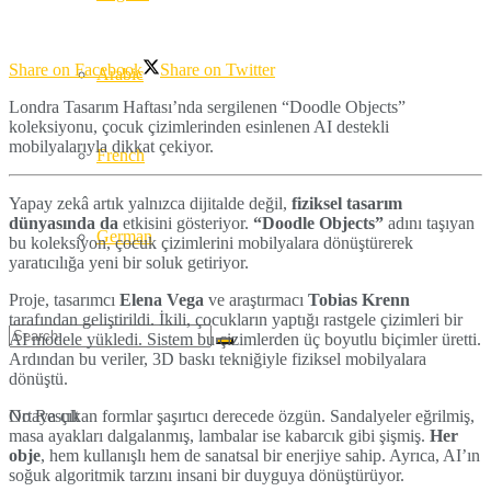
Share on Facebook
Share on Twitter
Arabic
Londra Tasarım Haftası’nda sergilenen “Doodle Objects”
koleksiyonu, çocuk çizimlerinden esinlenen AI destekli
mobilyalarıyla dikkat çekiyor.
French
Yapay zekâ artık yalnızca dijitalde değil,
fiziksel tasarım
dünyasında da
etkisini gösteriyor.
“Doodle Objects”
adını taşıyan
German
bu koleksiyon, çocuk çizimlerini mobilyalara dönüştürerek
yaratıcılığa yeni bir soluk getiriyor.
Proje, tasarımcı
Elena Vega
ve araştırmacı
Tobias Krenn
tarafından geliştirildi. İkili, çocukların yaptığı rastgele çizimleri bir
AI modele yükledi. Sistem bu çizimlerden üç boyutlu biçimler üretti.
Ardından bu veriler, 3D baskı tekniğiyle fiziksel mobilyalara
dönüştü.
Ortaya çıkan formlar şaşırtıcı derecede özgün. Sandalyeler eğrilmiş,
No Result
masa ayakları dalgalanmış, lambalar ise kabarcık gibi şişmiş.
Her
obje
, hem kullanışlı hem de sanatsal bir enerjiye sahip. Ayrıca, AI’ın
soğuk algoritmik tarzını insani bir duyguya dönüştürüyor.