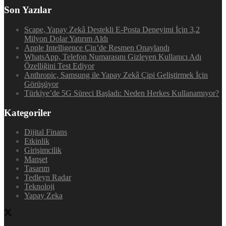
Son Yazılar
Scape, Yapay Zekâ Destekli E-Posta Deneyimi İçin 3,2
Milyon Dolar Yatırım Aldı
Apple Intelligence Çin’de Resmen Onaylandı
WhatsApp, Telefon Numarasını Gizleyen Kullanıcı Adı
Özelliğini Test Ediyor
Anthropic, Samsung ile Yapay Zekâ Çipi Geliştirmek İçin
Görüşüyor
Türkiye’de 5G Süreci Başladı: Neden Herkes Kullanamıyor?
Kategoriler
Dijital Finans
Etkinlik
Girişimcilik
Manşet
Tasarım
Tedleyn Radar
Teknoloji
Yapay Zeka