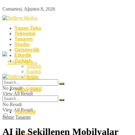
Cumartesi, Ağustos 8, 2026
Yapay Zeka
Teknoloji
Tasarım
Studio
Girişimcilik
Etkinlik
Turkish
Turkish
English
Arabic
French
German
No Result
Yapay Zeka
View All Result
No Result
View All Result
Teknoloji
Home
Tasarım
AI ile Şekillenen Mobilyalar
Tasarım