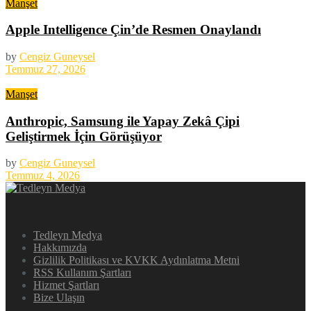
Manşet
Apple Intelligence Çin’de Resmen Onaylandı
by
Cengiz Guneysel
Temmuz 27, 2026
Manşet
Anthropic, Samsung ile Yapay Zekâ Çipi
Geliştirmek İçin Görüşüyor
by
Cengiz Guneysel
Temmuz 4, 2026
Tedleyn Medya
Hakkımızda
Gizlilik Politikası ve KVKK Aydınlatma Metni
RSS Kullanım Şartları
Hizmet Şartları
Bize Ulaşın