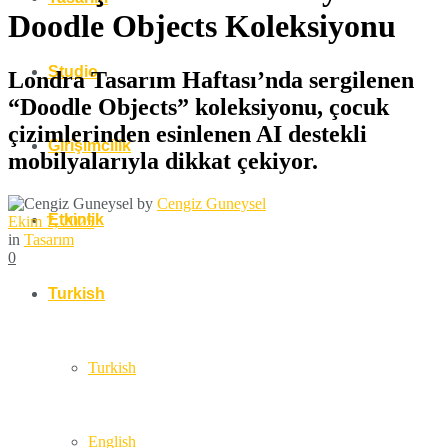
Doodle Objects Koleksiyonu
Studio
Londra Tasarım Haftası’nda sergilenen
“Doodle Objects” koleksiyonu, çocuk
çizimlerinden esinlenen AI destekli
Girişimcilik
mobilyalarıyla dikkat çekiyor.
by
Cengiz Guneysel
Etkinlik
Ekim 7, 2025
in
Tasarım
0
Turkish
Turkish
English