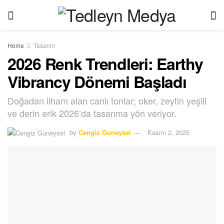
Home
Tasarım
2026 Renk Trendleri: Earthy
Vibrancy Dönemi Başladı
Doğadan ilham alan canlı tonlar; oker, zeytin yeşili
ve derin erik 2026’da tasarıma yön veriyor.
by
Cengiz Guneysel
Kasım 2, 2025