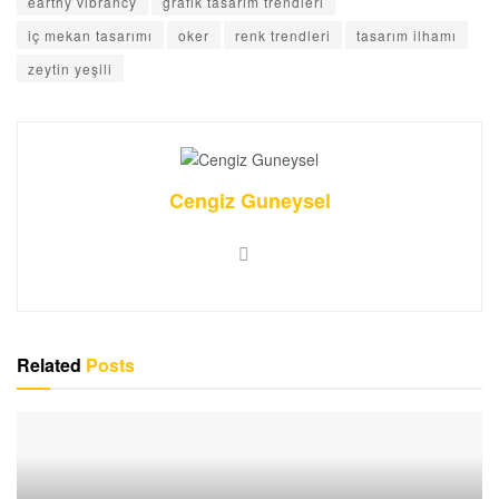
earthy vibrancy
grafik tasarım trendleri
iç mekan tasarımı
oker
renk trendleri
tasarım ilhamı
zeytin yeşili
Cengiz Guneysel
Related
Posts