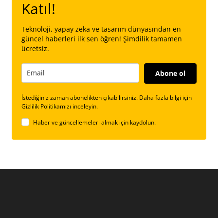
Katıl!
Teknoloji, yapay zeka ve tasarım dünyasından en
güncel haberleri ilk sen öğren! Şimdilik tamamen
ücretsiz.
Abone ol
İstediğiniz zaman abonelikten çıkabilirsiniz. Daha fazla bilgi için
Gizlilik Politikamızı inceleyin.
Haber ve güncellemeleri almak için kaydolun.