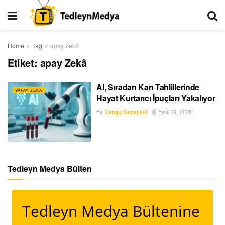
Home
Tag
apay Zekâ
Etiket:
apay Zekâ
AI, Sıradan Kan Tahlillerinde
YAPAY ZEKA
Hayat Kurtarıcı İpuçları Yakalıyor
By
Cengiz Guneysel
Eylül 28, 2025
Tedleyn Medya Bülten
Tedleyn Medya Bültenine