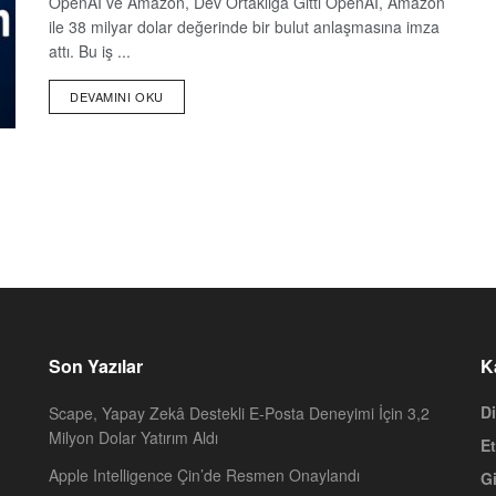
OpenAI ve Amazon, Dev Ortaklığa Gitti OpenAI, Amazon
ile 38 milyar dolar değerinde bir bulut anlaşmasına imza
attı. Bu iş ...
DEVAMINI OKU
Son Yazılar
K
Di
Scape, Yapay Zekâ Destekli E-Posta Deneyimi İçin 3,2
Milyon Dolar Yatırım Aldı
Et
Apple Intelligence Çin’de Resmen Onaylandı
Gi