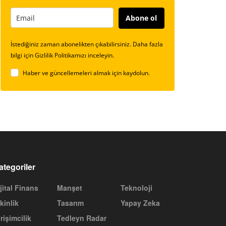
Abone ol
İstediğiniz zaman abonelikten çıkabilirsiniz. Daha fazla
bilgi için Gizlilik Politikamızı inceleyin.
Haber ve güncellemeleri almak için kaydolun.
ategoriler
jital Finans
Manşet
Teknoloji
kinlik
Tasarım
Yapay Zeka
rişimcilik
Tedleyn Radar