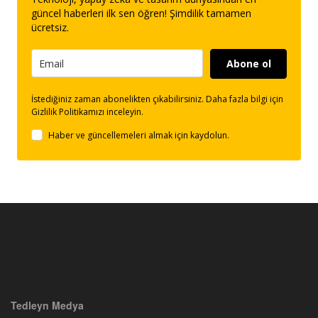
güncel haberleri ilk sen öğren! Şimdilik tamamen
ücretsiz.
Abone ol
İstediğiniz zaman abonelikten çıkabilirsiniz. Daha fazla bilgi için
Gizlilik Politikamızı inceleyin.
Haber ve güncellemeleri almak için kaydolun.
Tedleyn Medya