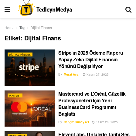
Home
Tag
Dijital Finans
Etiket:
Dijital Finans
Stripe’ın 2025 Ödeme Raporu
DIJITAL FINANS
Yapay Zekâ Dijital Finansın
Yönünü Değiştiriyor
By
Murat Acar
Kasım 27, 2025
Mastercard ve L’Oréal, Güzellik
MANŞET
Profesyonelleri İçin Yeni
BusinessCard Programını
Başlattı
By
Cengiz Guneysel
Kasım 26, 2025
ElevenLabs, Ünlülerle Tarihi Ses