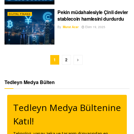
Pekin müdahalesiyle Çinli devler
DIJITAL FINANS
stablecoin hamlesini durdurdu
By
Murat Acar
Ekim 19, 2025
1
2
Tedleyn Medya Bülten
Tedleyn Medya Bültenine
Katıl!
Teknoloji, yapay zeka ve tasarım dünyasından en