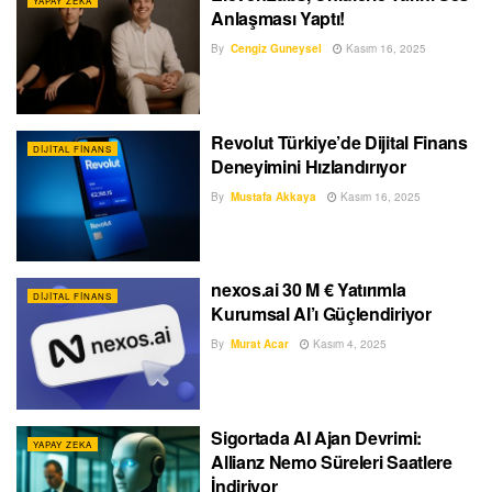
YAPAY ZEKA
Anlaşması Yaptı!
By
Cengiz Guneysel
Kasım 16, 2025
Revolut Türkiye’de Dijital Finans
DIJITAL FINANS
Deneyimini Hızlandırıyor
By
Mustafa Akkaya
Kasım 16, 2025
nexos.ai 30 M € Yatırımla
DIJITAL FINANS
Kurumsal AI’ı Güçlendiriyor
By
Murat Acar
Kasım 4, 2025
Sigortada AI Ajan Devrimi:
YAPAY ZEKA
Allianz Nemo Süreleri Saatlere
İndiriyor