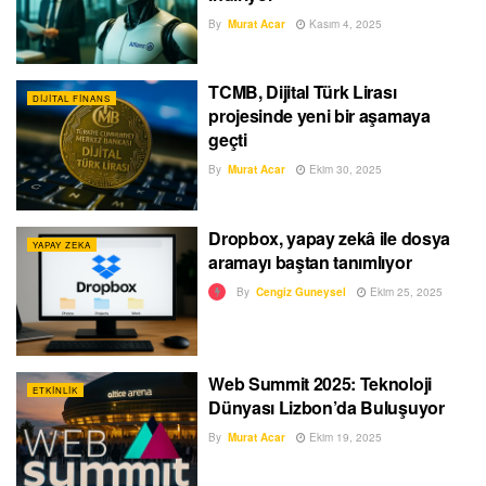
By
Murat Acar
Kasım 4, 2025
TCMB, Dijital Türk Lirası
DIJITAL FINANS
projesinde yeni bir aşamaya
geçti
By
Murat Acar
Ekim 30, 2025
Dropbox, yapay zekâ ile dosya
YAPAY ZEKA
aramayı baştan tanımlıyor
By
Cengiz Guneysel
Ekim 25, 2025
Web Summit 2025: Teknoloji
ETKINLIK
Dünyası Lizbon’da Buluşuyor
By
Murat Acar
Ekim 19, 2025