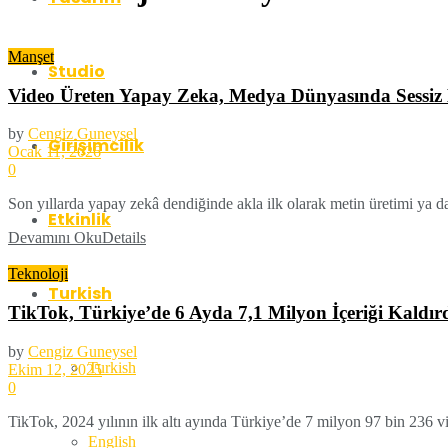
Manşet
Studio
Video Üreten Yapay Zeka, Medya Dünyasında Sessiz 
by
Cengiz Guneysel
Girişimcilik
Ocak 11, 2026
0
Son yıllarda yapay zekâ dendiğinde akla ilk olarak metin üretimi ya d
Etkinlik
Devamını Oku
Details
Teknoloji
Turkish
TikTok, Türkiye’de 6 Ayda 7,1 Milyon İçeriği Kaldır
by
Cengiz Guneysel
Turkish
Ekim 12, 2025
0
TikTok, 2024 yılının ilk altı ayında Türkiye’de 7 milyon 97 bin 236 vide
English