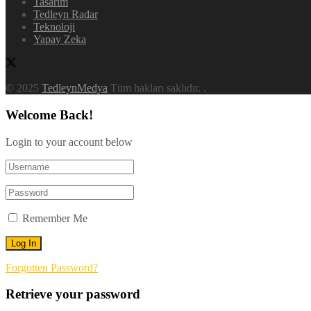
Tasarım
Tedleyn Radar
Teknoloji
Yapay Zeka
© 2025
TedleynMedya
Tüm hakları saklıdır.
.
Welcome Back!
Login to your account below
Remember Me
Forgotten Password?
Retrieve your password