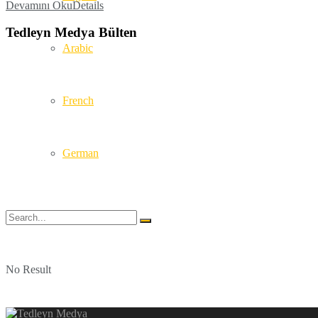
Devamını Oku
Details
Tedleyn Medya Bülten
Arabic
French
German
No Result