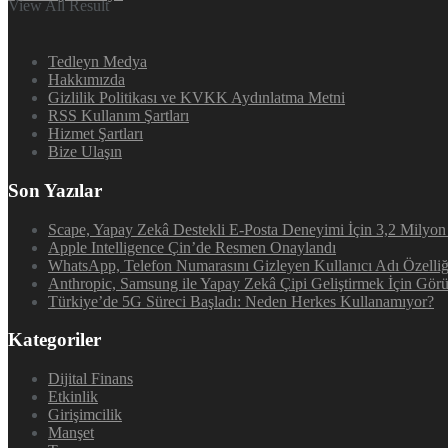
View All Result
Tedleyn Medya
Hakkımızda
Gizlilik Politikası ve KVKK Aydınlatma Metni
RSS Kullanım Şartları
Hizmet Şartları
Bize Ulaşın
Son Yazılar
Scape, Yapay Zekâ Destekli E-Posta Deneyimi İçin 3,2 Milyon 
Apple Intelligence Çin’de Resmen Onaylandı
WhatsApp, Telefon Numarasını Gizleyen Kullanıcı Adı Özelliğ
Anthropic, Samsung ile Yapay Zekâ Çipi Geliştirmek İçin Gör
Türkiye’de 5G Süreci Başladı: Neden Herkes Kullanamıyor?
Kategoriler
Dijital Finans
Etkinlik
Girişimcilik
Manşet