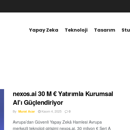
Yapay Zeka
Teknoloji
Tasarım
Stu
nexos.ai 30 M € Yatırımla Kurumsal
AI’ı Güçlendiriyor
By
Kasım 4, 2025
Murat Acar
0
Avrupa’dan Güvenli Yapay Zekâ Hamlesi Avrupa
merkezli teknoloji girişimi nexos.ai, 30 milyon € Seri A