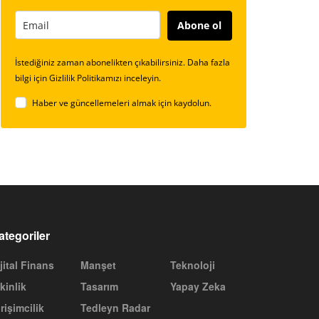
Abone ol
İstediğiniz zaman abonelikten çıkabilirsiniz. Daha fazla
bilgi için Gizlilik Politikamızı inceleyin.
Haber ve güncellemeleri almak için kaydolun.
ategoriler
jital Finans
Manşet
Teknoloji
kinlik
Tasarım
Yapay Zeka
rişimcilik
Tedleyn Radar