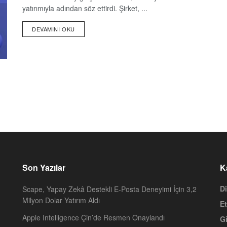
yatırımıyla adından söz ettirdi. Şirket, ...
DEVAMINI OKU
Son Yazılar
K
Di
Scape, Yapay Zekâ Destekli E-Posta Deneyimi İçin 3,2
Milyon Dolar Yatırım Aldı
Et
Apple Intelligence Çin’de Resmen Onaylandı
Gi