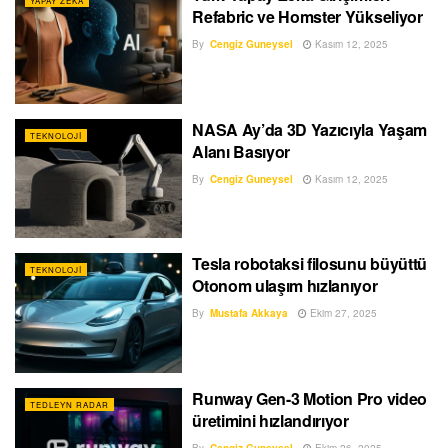
YAPAY ZEKA
Refabric ve Homster Yükseliyor
By
Cengiz Guneysel
Kasım 12, 2025
NASA Ay’da 3D Yazıcıyla Yaşam
TEKNOLOJI
Alanı Basıyor
By
Cengiz Guneysel
Kasım 12, 2025
Tesla robotaksi filosunu büyüttü
TEKNOLOJI
Otonom ulaşım hızlanıyor
By
Mustafa Akkaya
Ekim 27, 2025
Runway Gen-3 Motion Pro video
TEDLEYN RADAR
üretimini hızlandırıyor
By
Cengiz Guneysel
Ekim 26, 2025