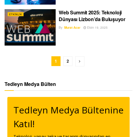
Web Summit 2025: Teknoloji
ETKINLIK
Dünyası Lizbon’da Buluşuyor
By
Murat Acar
Ekim 19, 2025
1
2
Tedleyn Medya Bülten
Tedleyn Medya Bültenine
Katıl!
Teknoloji, yapay zeka ve tasarım dünyasından en