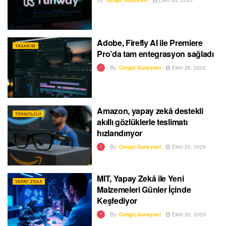
Adobe, Firefly AI ile Premiere
TASARIM
Pro’da tam entegrasyon sağladı
By
Cengiz Guneysel
Ekim 26, 2025
Amazon, yapay zekâ destekli
TEKNOLOJI
akıllı gözlüklerle teslimatı
hızlandırıyor
By
Cengiz Guneysel
Ekim 25, 2025
MIT, Yapay Zekâ ile Yeni
YAPAY ZEKA
Malzemeleri Günler İçinde
Keşfediyor
By
Cengiz Guneysel
Ekim 20, 2025