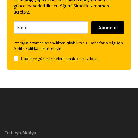
güncel haberleri ilk sen öğren! Şimdilik tamamen
ücretsiz.
Abone ol
İstediğiniz zaman abonelikten çıkabilirsiniz. Daha fazla bilgi için
Gizlilik Politikamızı inceleyin.
Haber ve güncellemeleri almak için kaydolun.
Tedleyn Medya