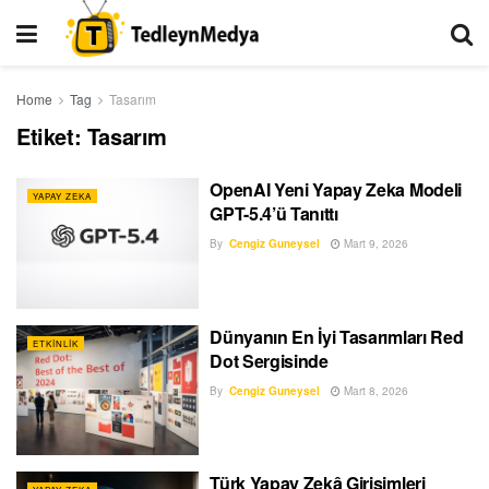
Home
Tag
Tasarım
Etiket:
Tasarım
OpenAI Yeni Yapay Zeka Modeli
YAPAY ZEKA
GPT-5.4’ü Tanıttı
By
Cengiz Guneysel
Mart 9, 2026
Dünyanın En İyi Tasarımları Red
ETKINLIK
Dot Sergisinde
By
Cengiz Guneysel
Mart 8, 2026
Türk Yapay Zekâ Girişimleri