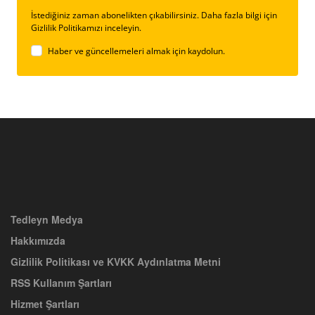
İstediğiniz zaman abonelikten çıkabilirsiniz. Daha fazla bilgi için
Gizlilik Politikamızı inceleyin.
Haber ve güncellemeleri almak için kaydolun.
Tedleyn Medya
Hakkımızda
Gizlilik Politikası ve KVKK Aydınlatma Metni
RSS Kullanım Şartları
Hizmet Şartları