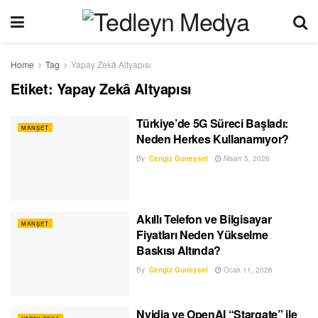
Home
Tag
Yapay Zekâ Altyapısı
Etiket:
Yapay Zekâ Altyapısı
Türkiye’de 5G Süreci Başladı:
MANŞET
Neden Herkes Kullanamıyor?
By
Cengiz Guneysel
Nisan 5, 2026
Akıllı Telefon ve Bilgisayar
MANŞET
Fiyatları Neden Yükselme
Baskısı Altında?
By
Cengiz Guneysel
Ocak 11, 2026
Nvidia ve OpenAI “Stargate” ile