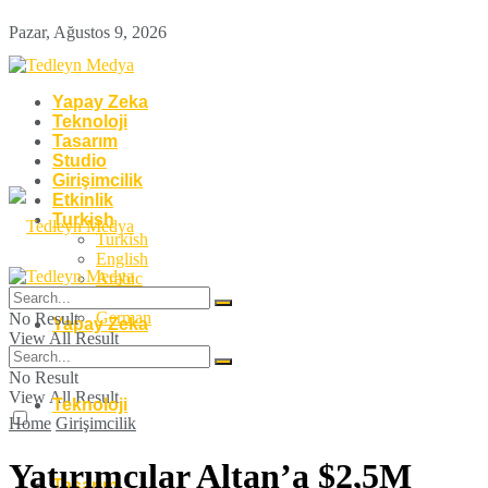
Pazar, Ağustos 9, 2026
Yapay Zeka
Teknoloji
Tasarım
Studio
Girişimcilik
Etkinlik
Turkish
Turkish
English
Arabic
French
German
No Result
Yapay Zeka
View All Result
No Result
View All Result
Teknoloji
Home
Girişimcilik
Yatırımcılar Altan’a $2,5M
Tasarım