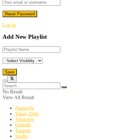
Log In
Add New Playlist
No Result
View All Result
Anasayfa
Yapay Zeka
Teknoloji
Etkinlik
Tasarım
Studio