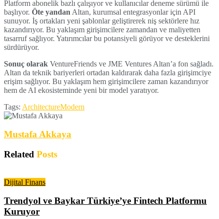
Platform abonelik bazlı çalışıyor ve kullanıcılar deneme sürümü ile
başlıyor.
Öte yandan
Altan, kurumsal entegrasyonlar için API
sunuyor. İş ortakları yeni şablonlar geliştirerek niş sektörlere hız
kazandırıyor. Bu yaklaşım girişimcilere zamandan ve maliyetten
tasarruf sağlıyor. Yatırımcılar bu potansiyeli görüyor ve desteklerini
sürdürüyor.
Sonuç olarak
VentureFriends ve JME Ventures Altan’a fon sağladı.
Altan da teknik bariyerleri ortadan kaldırarak daha fazla girişimciye
erişim sağlıyor. Bu yaklaşım hem girişimcilere zaman kazandırıyor
hem de AI ekosisteminde yeni bir model yaratıyor.
Tags:
Architecture
Modern
Mustafa Akkaya
Related
Posts
Dijital Finans
Trendyol ve Baykar Türkiye’ye Fintech Platformu
Kuruyor