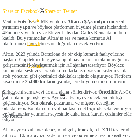
Share on Facebook
Share on Twitter
Arabic
VentureFriends ve JME Ventures
Altan’a $2,5 milyon ön seed
yatırımı yaptı
ve böylece platformun büyüme planını hızlandırdı.
4Founders Ventures ve ElevenLabs’dan Carles Reina da bu tura
katıldı. Bu yatırımcılar, Altan’ın ses ve metin komutlu AI
French
platformunu genişletmesine doğrudan destek veriyor.
Altan, 2023 yılında Barselona’da bir ekip kurarak faaliyetlerine
başladı. Ekip teknik bilgiye sahip olmayan kullanıcıların uygulama
geliştirmesini kolaylaştırmak için AI ajanları tasarlıyor.
Böylece
German
kullanıcılar sesli veya yazılı komutlarla rezervasyon sistemi ya da
stok yönetimi gibi çözümleri dakikalar içinde oluşturuyor. Platform
kısa sürede
25.000 kullanıcıya
ulaştı ve büyümesini sürdürüyor.
Şirket yeni sermayeyi üç ana alana yönlendiriyor.
Öncelikle
Ar-Ge
yatırımlarını genişletiyor.
Ayrıca
altyapıyı ve ölçeklenebilirliği
güçlendiriyor.
Son olarak
pazarlama ve müşteri desteğine
odaklanıyor. Bu plan ürün yol haritasını net biçimde şekillendiriyor
ve kullanıcılar yatırımlar sayesinde daha hızlı, kararlı çözümler elde
No Result
ediyor.
Altan ayrıca kullanıcı deneyimini geliştirmek için UX/UI testlerini
artırıyor. Ekip arayüzü sade tutuyor ve öğrenme süresini kısaltıyor.