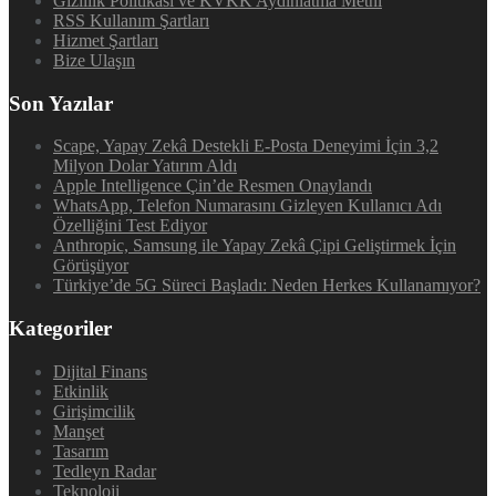
Gizlilik Politikası ve KVKK Aydınlatma Metni
RSS Kullanım Şartları
Hizmet Şartları
Bize Ulaşın
Son Yazılar
Scape, Yapay Zekâ Destekli E-Posta Deneyimi İçin 3,2
Milyon Dolar Yatırım Aldı
Apple Intelligence Çin’de Resmen Onaylandı
WhatsApp, Telefon Numarasını Gizleyen Kullanıcı Adı
Özelliğini Test Ediyor
Anthropic, Samsung ile Yapay Zekâ Çipi Geliştirmek İçin
Görüşüyor
Türkiye’de 5G Süreci Başladı: Neden Herkes Kullanamıyor?
Kategoriler
Dijital Finans
Etkinlik
Girişimcilik
Manşet
Tasarım
Tedleyn Radar
Teknoloji