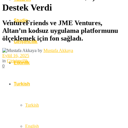
Destek Verdi
Studio
VentureFriends ve JME Ventures,
Altan’ın kodsuz uygulama platformunu
ölçeklemek için fon sağladı.
Girişimcilik
by
Mustafa Akkaya
Eylül 16, 2025
in
Girişimcilik
Etkinlik
0
Turkish
Turkish
English