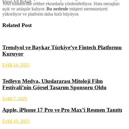
View All Result
Yeni kullanıcılar rehber ekranlarla yönlendiriliyor. Hata mesajları
açık ve anlaşılır kalıyor.
Bu nedenle
müşteri memnuniyeti
yükseliyor ve platform daha hızlı büyüyor.
Related Post
Trendyol ve Baykar Türkiye’ye Fintech Platformu
Kuruyor
Eylül 14, 2025
Tedleyn Medya, Uluslararası Mitoloji Film
Festivali’nin Görsel Tasarım Sponsoru Oldu
Eylül 7, 2025
Apple, iPhone 17 Pro ve Pro Max’i Resmen Tanıttı
Eylül 19, 2025